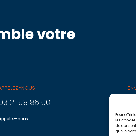
ble votre
APPELEZ-NOUS
EN
03 21 98 86 00
le
Pour offrir
Appelez-nous
Env
les cookies
de consenti
que le comp