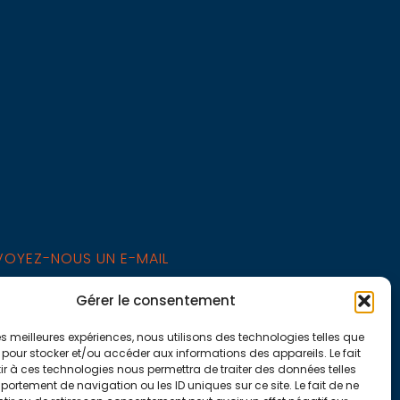
VOYEZ-NOUS UN E-MAIL
s.joly.maisons@orange.fr
Gérer le consentement
 les meilleures expériences, nous utilisons des technologies telles que
oyez-nous un message
 pour stocker et/ou accéder aux informations des appareils. Le fait
r à ces technologies nous permettra de traiter des données telles
ortement de navigation ou les ID uniques sur ce site. Le fait de ne